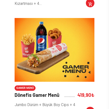
Kızartması + 4…
GAMER MENÜ
Dönefis Gamer Menü
419,90
₺
Jumbo Dürüm + Büyük Boy Cips + 4