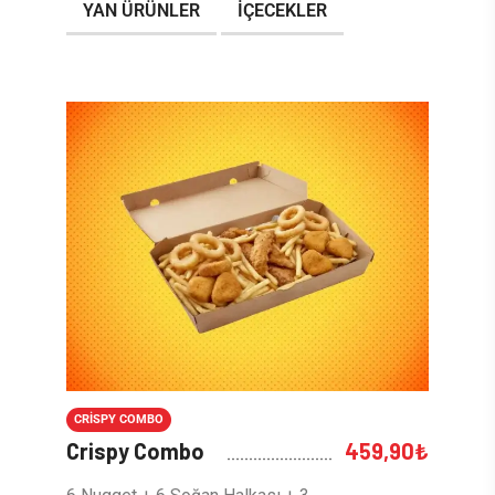
YAN ÜRÜNLER
İÇECEKLER
CRISPY COMBO
Crispy Combo
459,90
₺