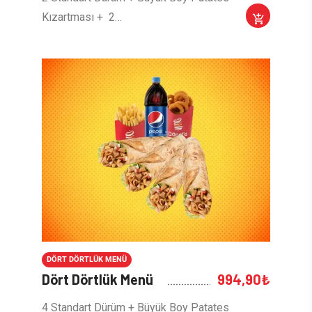
Kızartması + 2…
DÖRT DÖRTLÜK MENÜ
Dört Dörtlük Menü
994,90
₺
4 Standart Dürüm + Büyük Boy Patates