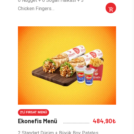
6 Nugget + 6 Soğan Halkası + 3
Chicken Fingers…
2'LI FIRSAT MENÜ
Ekonefis Menü
484,90
₺
2 Standart Dürüm + Büyük Boy Patates