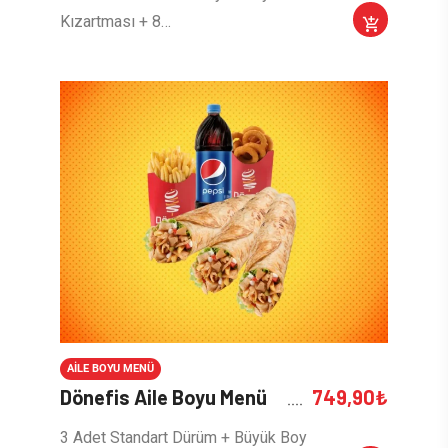
Kızartması + 8…
AILE BOYU MENÜ
Dönefis Aile Boyu Menü
749,90
₺
3 Adet Standart Dürüm + Büyük Boy