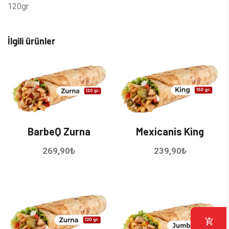
120gr
İlgili ürünler
BarbeQ Zurna
Mexicanis King
269,90
₺
239,90
₺