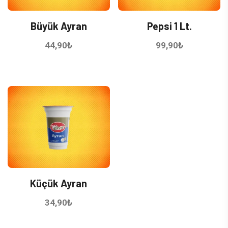
Büyük Ayran
Pepsi 1 Lt.
44,90
₺
99,90
₺
Küçük Ayran
34,90
₺