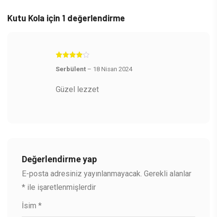
Kutu Kola
için 1 değerlendirme
5
Serbülent
–
18 Nisan 2024
üzerinden
4
oy aldı
Güzel lezzet
Değerlendirme yap
E-posta adresiniz yayınlanmayacak.
Gerekli alanlar
*
ile işaretlenmişlerdir
İsim
*