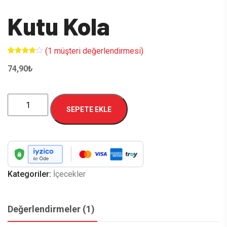
Kutu Kola
(
1
müşteri değerlendirmesi)
1
müşteri
puanına
74,90
₺
dayanarak
5
üzerinden
4.00
Kutu
puan aldı
SEPETE EKLE
Kola
adet
Kategoriler:
İçecekler
Değerlendirmeler (1)